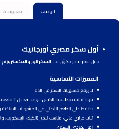
الوصف
معلومات ا
أول سكر مصري أورجانيك
بديل سكر فاخر مكوّن من
السكرالوز والدكستروز
تم ت
المميزات الأساسية
لا يرفع مستويات السكر في الدم
قوة تحلية مضاعفة: الكيس الواحد يعادل ٢ ملعقة صغيرة من السكر
يحافظ على الطعم الأصلي في المشروبات الساخنة وا
ثبات حراري عالي، مناسب للخبز (الكيك، البسكويت، وال
آمن لمرضى السكري